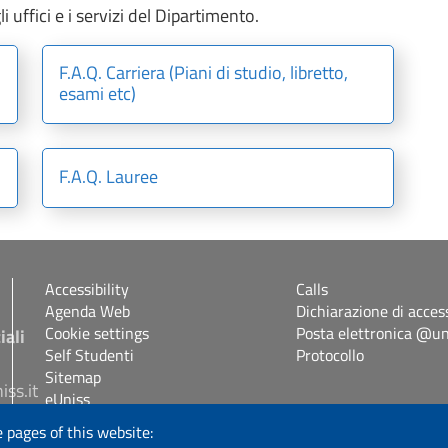
i uffici e i servizi del Dipartimento.
F.A.Q. Carriera (Piani di studio, libretto,
esami etc)
F.A.Q. Lauree
Accessibility
Calls
Agenda Web
Dichiarazione di access
Cookie settings
Posta elettronica @uni
iali
Self Studenti
Protocollo
Sitemap
iss.it
eUniss
 pages of this website: