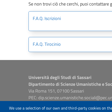
Se non trovi ciò che cerchi, puoi contattare gl
F.A.Q. Iscrizioni
F.A.Q. Tirocinio
Università degli Studi di Sassari
Dipartimento di Scienze Umanistiche e Soc
Via Roma 151, 07100 Sassari
PEC: dip.scienze.umanistiche.sociali@pec.un
www.uniss.it – edumas.uniss.it
We use a selection of our own and third-party cookies on the
P.I. 00196350904