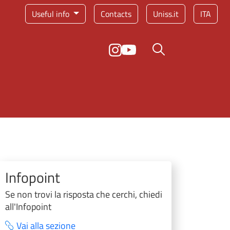
Service menu
Useful info
Contacts
Uniss.it
ITA
Search button
Infopoint
Se non trovi la risposta che cerchi, chiedi
all'Infopoint
Vai alla sezione