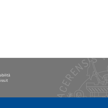
ibilità
ss.it