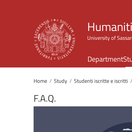
Humaniti
University of Sassar
Department
St
Home
Study
Studenti iscritte e iscritti
F.A.Q.