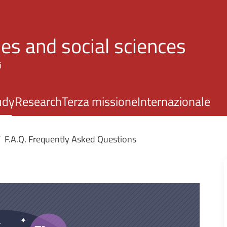
Skip to main content
es and social sciences
i
udy
Research
Terza missione
Internazionale
F.A.Q. Frequently Asked Questions