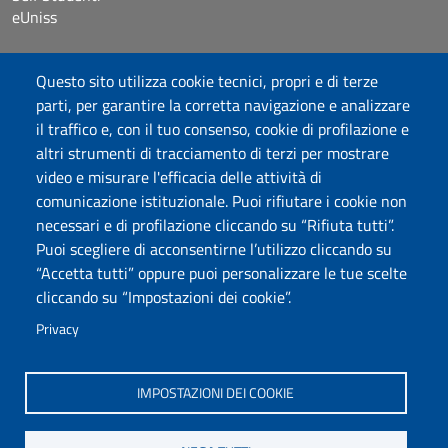
eUniss
Bandi
Questo sito utilizza cookie tecnici, propri e di terze
Dichiarazione di accessibilità
parti, per garantire la corretta navigazione e analizzare
Posta elettronica @uniss.it
il traffico e, con il tuo consenso, cookie di profilazione e
Protocollo
altri strumenti di tracciamento di terzi per mostrare
video e misurare l'efficacia delle attività di
Seguici su
comunicazione istituzionale. Puoi rifiutare i cookie non
necessari e di profilazione cliccando su “Rifiuta tutti”.
Puoi scegliere di acconsentirne l’utilizzo cliccando su
Università degli Studi di Sassari
“Accetta tutti” oppure puoi personalizzare le tue scelte
Dipartimento di Scienze Umanistiche e Sociali
cliccando su “Impostazioni dei cookie”.
Via Roma 151, 07100 Sassari
PEC: dip.scienze.umanistiche.sociali@pec.uniss.it
Privacy
www.uniss.it
P.I. 00196350904
IMPOSTAZIONI DEI COOKIE