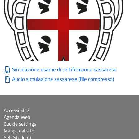
Simulazione esame di certificazione sassarese
Audio simulazione sassarese (file compresso)
Accessibilità
Agenda Web
Cookie settings
Mappa del sito
Self Studenti