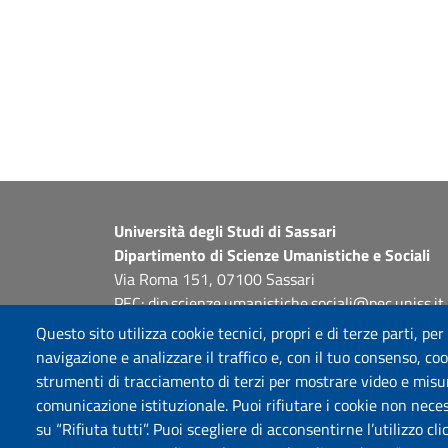
Università degli Studi di Sassari
Dipartimento di Scienze Umanistiche e Sociali
Via Roma 151, 07100 Sassari
PEC: dip.scienze.umanistiche.sociali@pec.uniss.it
www.uniss.it
Questo sito utilizza cookie tecnici, propri e di terze parti, per
P.I. 00196350904
navigazione e analizzare il traffico e, con il tuo consenso, cook
strumenti di tracciamento di terzi per mostrare video e misurar
comunicazione istituzionale. Puoi rifiutare i cookie non neces
su “Rifiuta tutti”. Puoi scegliere di acconsentirne l’utilizzo cl