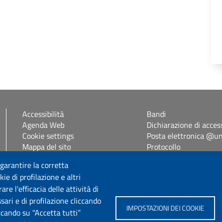
Accessibilità
Bandi
Agenda Web
Dichiarazione di access
Cookie settings
Posta elettronica @uni
Mappa del sito
Protocollo
Self Studenti
 garantire la corretta
eUniss
ie di profilazione e altri
e l'efficacia delle attività di
Seguici su
sari e di profilazione cliccando
IMPOSTAZIONI DEI COOKIE
iccando su “Accetta tutti”