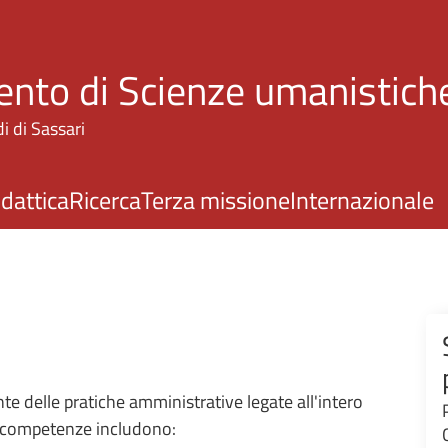
Salta al contenuto principale
nto di Scienze umanistiche
i di Sassari
idattica
Ricerca
Terza missione
Internazionale
te delle pratiche amministrative legate all'intero
ue competenze includono: