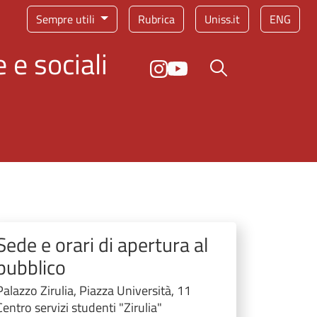
Sempre utili
Rubrica
Uniss.it
ENG
 e sociali
Bottone cerca
Sede e orari di apertura al
pubblico
Palazzo Zirulia, Piazza Università, 11
Centro servizi studenti "Zirulia"