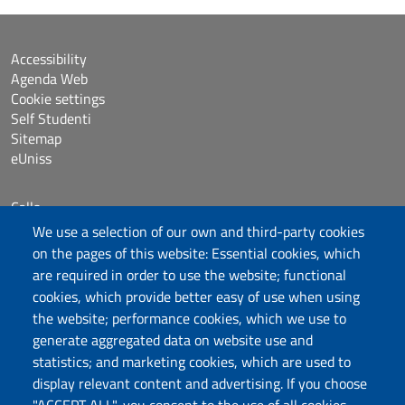
Accessibility
Agenda Web
Cookie settings
Self Studenti
Sitemap
eUniss
Calls
Dichiarazione di accessibilità
We use a selection of our own and third-party cookies
Posta elettronica @uniss.it
on the pages of this website: Essential cookies, which
Protocollo
are required in order to use the website; functional
cookies, which provide better easy of use when using
the website; performance cookies, which we use to
Follow us
generate aggregated data on website use and
statistics; and marketing cookies, which are used to
display relevant content and advertising. If you choose
Università degli Studi di Sassari