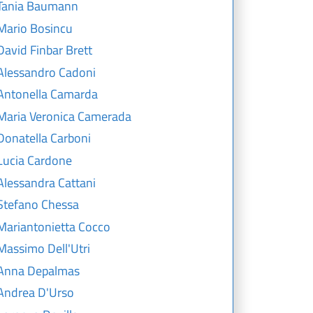
Tania Baumann
Mario Bosincu
David Finbar Brett
Alessandro Cadoni
Antonella Camarda
Maria Veronica Camerada
Donatella Carboni
Lucia Cardone
Alessandra Cattani
Stefano Chessa
Mariantonietta Cocco
Massimo Dell'Utri
Anna Depalmas
Andrea D'Urso