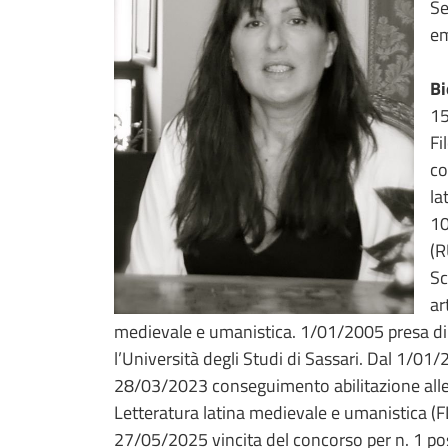
Se
em
Bi
15
Fi
co
la
10
(R
Sc
ar
medievale e umanistica. 1/01/2005 presa di s
l’Università degli Studi di Sassari. Dal 1/0
28/03/2023 conseguimento abilitazione alle f
Letteratura latina medievale e umanistica (
27/05/2025 vincita del concorso per n. 1 post