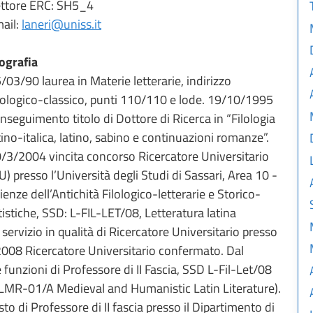
ttore ERC: SH5_4
ail:
laneri@uniss.it
ografia
/03/90 laurea in Materie letterarie, indirizzo
lologico-classico, punti 110/110 e lode. 19/10/1995
nseguimento titolo di Dottore di Ricerca in “Filologia
tino-italica, latino, sabino e continuazioni romanze”.
/3/2004 vincita concorso Ricercatore Universitario
U) presso l’Università degli Studi di Sassari, Area 10 -
ienze dell’Antichità Filologico-letterarie e Storico-
tistiche, SSD: L-FIL-LET/08, Letteratura latina
ervizio in qualità di Ricercatore Universitario presso
1/2008 Ricercatore Universitario confermato. Dal
unzioni di Professore di II Fascia, SSD L-Fil-Let/08
FLMR-01/A Medieval and Humanistic Latin Literature).
o di Professore di II fascia presso il Dipartimento di