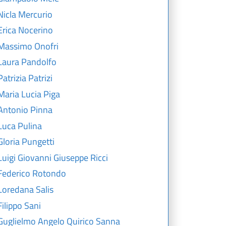
Nicla Mercurio
Erica Nocerino
Massimo Onofri
Laura Pandolfo
Patrizia Patrizi
Maria Lucia Piga
Antonio Pinna
Luca Pulina
Gloria Pungetti
Luigi Giovanni Giuseppe Ricci
Federico Rotondo
Loredana Salis
Filippo Sani
Guglielmo Angelo Quirico Sanna