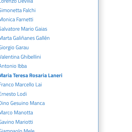
Lorenzo Devilla
Simonetta Falchi
Monica Farnetti
Salvatore Mario Gaias
Marta Galiñanes Gallén
Giorgio Garau
Valentina Ghibellini
Antonio Ibba
Maria Teresa Rosaria Laneri
Franco Marcello Lai
Ernesto Lodi
Dino Gesuino Manca
Marco Manotta
Gavino Mariotti
Giampaolo Mele