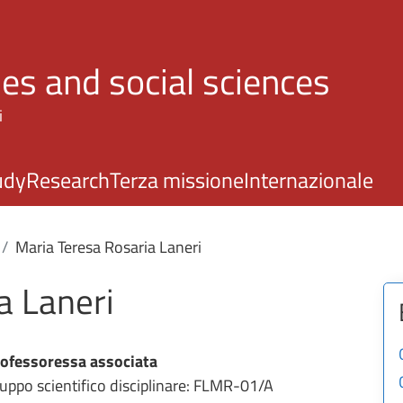
Skip to main content
es and social sciences
i
udy
Research
Terza missione
Internazionale
Maria Teresa Rosaria Laneri
a Laneri
ofessoressa associata
uppo scientifico disciplinare: FLMR-01/A