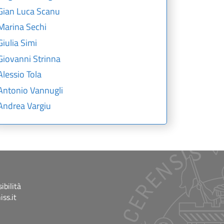
Gian Luca Scanu
Marina Sechi
Giulia Simi
Giovanni Strinna
Alessio Tola
Antonio Vannugli
Andrea Vargiu
ibilità
ss.it