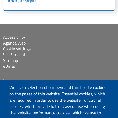
Andrea Vargiu
Accessibility
Agenda Web
Cookie settings
Self Studenti
Sitemap
eUniss
Calls
Dichiarazione di accessibilità
We use a selection of our own and third-party cookies
Posta elettronica @uniss.it
on the pages of this website: Essential cookies, which
Protocollo
are required in order to use the website; functional
cookies, which provide better easy of use when using
the website; performance cookies, which we use to
Follow us