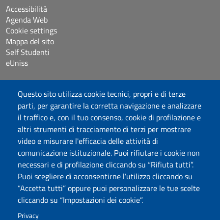
Accessibilità
Agenda Web
Cookie settings
Mappa del sito
Self Studenti
eUniss
Bandi
Questo sito utilizza cookie tecnici, propri e di terze
Dichiarazione di accessibilità
parti, per garantire la corretta navigazione e analizzare
Posta elettronica @uniss.it
il traffico e, con il tuo consenso, cookie di profilazione e
Protocollo
altri strumenti di tracciamento di terzi per mostrare
video e misurare l'efficacia delle attività di
Seguici su
comunicazione istituzionale. Puoi rifiutare i cookie non
necessari e di profilazione cliccando su “Rifiuta tutti”.
Puoi scegliere di acconsentirne l’utilizzo cliccando su
Università degli Studi di Sassari
“Accetta tutti” oppure puoi personalizzare le tue scelte
Dipartimento di Scienze Umanistiche e Sociali
cliccando su “Impostazioni dei cookie”.
Via Roma 151, 07100 Sassari
PEC: dip.scienze.umanistiche.sociali@pec.uniss.it
Privacy