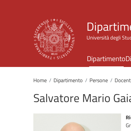
Dipartime
Università degli Stud
Dipartimento
D
Home
Dipartimento
Persone
Docent
Salvatore Mario Gai
Ri
Gr