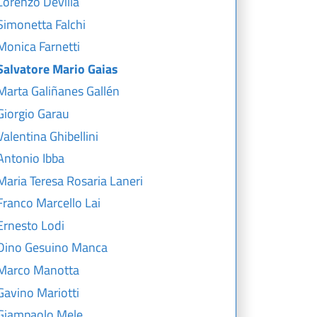
Lorenzo Devilla
Simonetta Falchi
Monica Farnetti
Salvatore Mario Gaias
Marta Galiñanes Gallén
Giorgio Garau
Valentina Ghibellini
Antonio Ibba
Maria Teresa Rosaria Laneri
Franco Marcello Lai
Ernesto Lodi
Dino Gesuino Manca
Marco Manotta
Gavino Mariotti
Giampaolo Mele