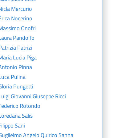
Nicla Mercurio
Erica Nocerino
Massimo Onofri
Laura Pandolfo
Patrizia Patrizi
Maria Lucia Piga
Antonio Pinna
Luca Pulina
Gloria Pungetti
Luigi Giovanni Giuseppe Ricci
Federico Rotondo
Loredana Salis
Filippo Sani
Guglielmo Angelo Quirico Sanna