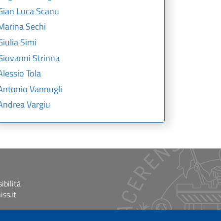
Gian Luca Scanu
Marina Sechi
Giulia Simi
Giovanni Strinna
Alessio Tola
Antonio Vannugli
Andrea Vargiu
ibilità
ss.it