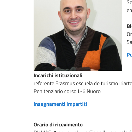
Se
em
Bi
Or
Sa
Pu
Incarichi istituzionali
referente Erasmus escuela de turismo Iriarte,
Penitenziario corso L-6 Nuoro
Insegnamenti impartiti
Orario di ricevimento