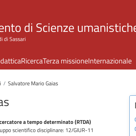
Salta al contenuto principale
nto di Scienze umanistiche
i di Sassari
idattica
Ricerca
Terza missione
Internazionale
i
Salvatore Mario Gaias
as
cercatore a tempo determinato (RTDA)
uppo scientifico disciplinare: 12/GIUR-11