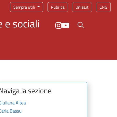
Sempre utili
Rubrica
Uniss.it
ENG
 e sociali
Bottone cerca
Naviga la sezione
Giuliana Altea
Carla Bassu