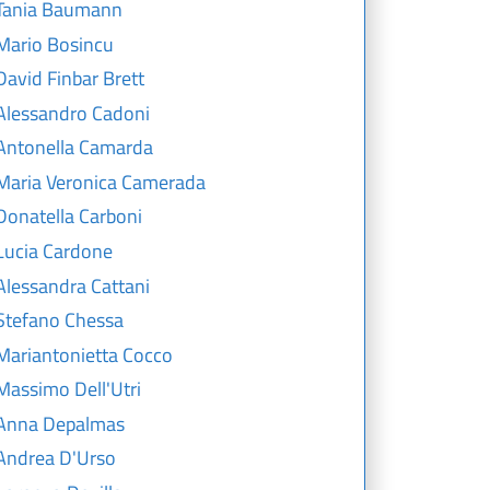
Tania Baumann
Mario Bosincu
David Finbar Brett
Alessandro Cadoni
Antonella Camarda
Maria Veronica Camerada
Donatella Carboni
Lucia Cardone
Alessandra Cattani
Stefano Chessa
Mariantonietta Cocco
Massimo Dell'Utri
Anna Depalmas
Andrea D'Urso