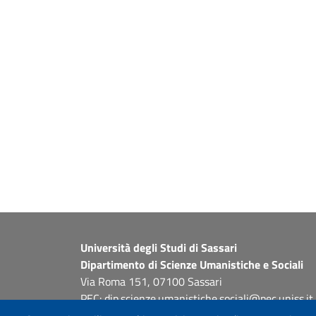
Università degli Studi di Sassari
Dipartimento di Scienze Umanistiche e Sociali
Via Roma 151, 07100 Sassari
PEC: dip.scienze.umanistiche.sociali@pec.uniss.it
www.uniss.it